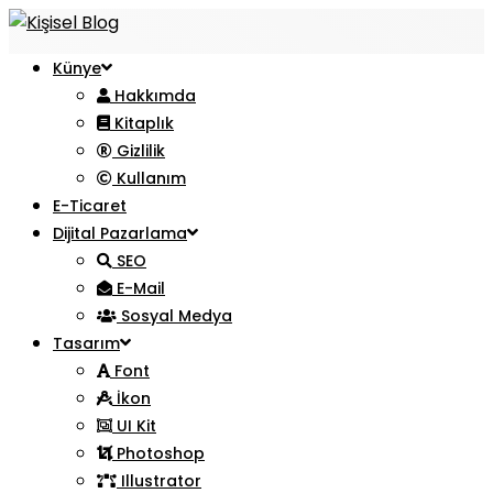
Künye
Hakkımda
Kitaplık
Gizlilik
Kullanım
E-Ticaret
Dijital Pazarlama
SEO
E-Mail
Sosyal Medya
Tasarım
Font
İkon
UI Kit
Photoshop
Illustrator