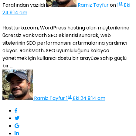
st
Tarafından yazıldı
Ramiz Tayfur
on
1
Eki
24 9:14 am
Hostturka.com, WordPress hosting alan müşterilerine
ücretsiz RankMath SEO eklentisi sunarak, web
sitelerinin SEO performansını artırmalarına yardımcı
oluyor. RankMath, SEO uyumluluğunu kolayca
yönetmek için kullanıcı dostu bir arayüze sahip güçlü
bir ...
st
Ramiz Tayfur
1
Eki 24 9:14 am