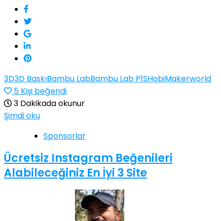
3D
3D Baskı
Bambu Lab
Bambu Lab P1S
Hobi
Makerworld
5
Kişi beğendi
3 Dakikada okunur
Şimdi oku
Sponsorlar
Ücretsiz Instagram Beğenileri
Alabileceğiniz En İyi 3 Site