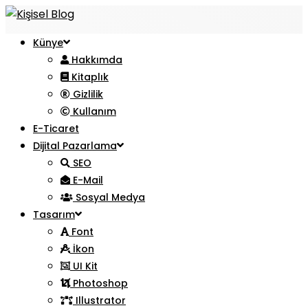
Künye
Hakkımda
Kitaplık
Gizlilik
Kullanım
E-Ticaret
Dijital Pazarlama
SEO
E-Mail
Sosyal Medya
Tasarım
Font
İkon
UI Kit
Photoshop
Illustrator