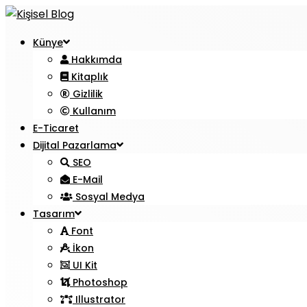
Künye
Hakkımda
Kitaplık
Gizlilik
Kullanım
E-Ticaret
Dijital Pazarlama
SEO
E-Mail
Sosyal Medya
Tasarım
Font
İkon
UI Kit
Photoshop
Illustrator