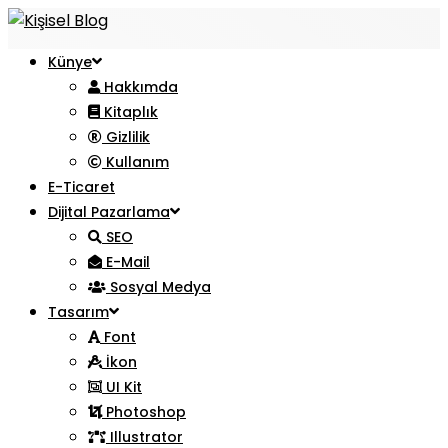
Künye
Hakkımda
Kitaplık
Gizlilik
Kullanım
E-Ticaret
Dijital Pazarlama
SEO
E-Mail
Sosyal Medya
Tasarım
Font
İkon
UI Kit
Photoshop
Illustrator