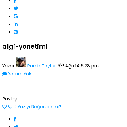
algi-yonetimi
th
Yazar
Ramiz Tayfur
5
Ağu 14 5:28 pm
Yorum Yok
Paylaş
0
Yazıyı Beğendin mi?