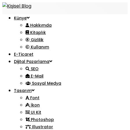
Künye
Hakkımda
Kitaplık
Gizlilik
Kullanım
E-Ticaret
Dijital Pazarlama
SEO
E-Mail
Sosyal Medya
Tasarım
Font
İkon
UI Kit
Photoshop
Illustrator