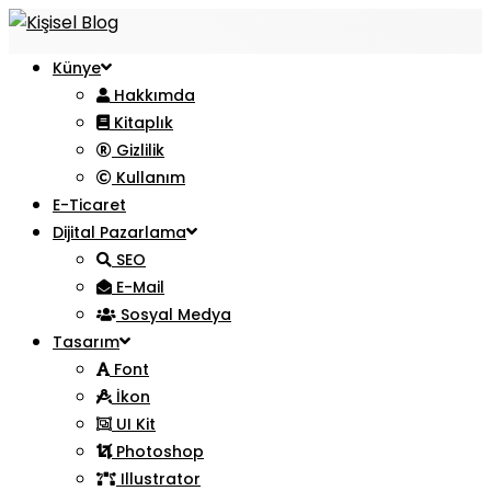
Künye
Hakkımda
Kitaplık
Gizlilik
Kullanım
E-Ticaret
Dijital Pazarlama
SEO
E-Mail
Sosyal Medya
Tasarım
Font
İkon
UI Kit
Photoshop
Illustrator