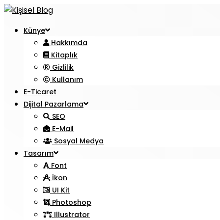
Künye
Hakkımda
Kitaplık
Gizlilik
Kullanım
E-Ticaret
Dijital Pazarlama
SEO
E-Mail
Sosyal Medya
Tasarım
Font
İkon
UI Kit
Photoshop
Illustrator