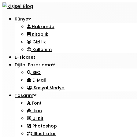
Künye
Hakkımda
Kitaplık
Gizlilik
Kullanım
E-Ticaret
Dijital Pazarlama
SEO
E-Mail
Sosyal Medya
Tasarım
Font
İkon
UI Kit
Photoshop
Illustrator